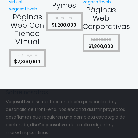
Pymes
Páginas
Páginas
Web
$
1,500,000
Web Con
Corporativas
$
1,200,000
Tienda
Virtual
$
2,000,000
$
1,800,000
$
3,200,000
$
2,800,000
Sobre nosotros
Vegasoftweb
se destaca en diseño personalizado y
desarrollo de front-end. Nos encanta asumir proyectos
desafiantes que requieren una completa estrategia de
contenido, diseño pensativo, desarrollo exigente y
marketing continuo.