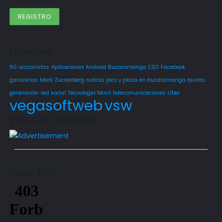
Etiquetas
5G
accionistas
Aplicaciones Android
Bucaramanga
CEO
Facebook
ganancias
Mark Zuckerberg
noticia
pico y placa en bucaramanga
quinta
generación
red social
Tecnologia Movil
telecomunicaciones
Uber
vegasoftweb
vsw
VENTA DE DOMINIOS
Dolar TRM