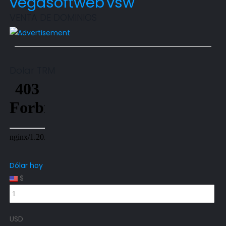
vegasoftweb
vsw
VENTA DE DOMINIOS
Dolar TRM
Dólar hoy
$
USD