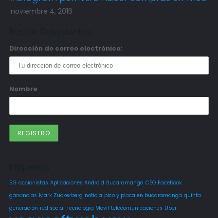
noviembre 4, 2016
Recibir Descuentos
Dirección de correo electrónico:
Nombre
Etiquetas
5G
accionistas
Aplicaciones Android
Bucaramanga
CEO
Facebook
ganancias
Mark Zuckerberg
noticia
pico y placa en bucaramanga
quinta
generación
red social
Tecnologia Movil
telecomunicaciones
Uber